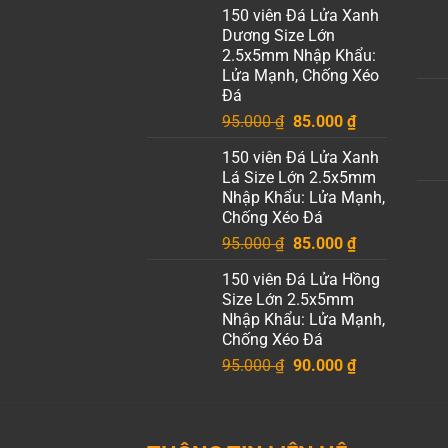
150 viên Đá Lửa Xanh
là:
tại
Dương Size Lớn
95.000 ₫.
là:
2.5x5mm Nhập Khẩu:
85.000 ₫.
Lửa Mạnh, Chống Xéo
Đá
Giá
Giá
95.000
₫
85.000
₫
gốc
hiện
150 viên Đá Lửa Xanh
là:
tại
Lá Size Lớn 2.5x5mm
95.000 ₫.
là:
Nhập Khẩu: Lửa Mạnh,
85.000 ₫.
Chống Xéo Đá
Giá
Giá
95.000
₫
85.000
₫
gốc
hiện
150 viên Đá Lửa Hồng
là:
tại
Size Lớn 2.5x5mm
95.000 ₫.
là:
Nhập Khẩu: Lửa Mạnh,
85.000 ₫.
Chống Xéo Đá
Giá
Giá
95.000
₫
90.000
₫
gốc
hiện
là:
tại
95.000 ₫.
là: