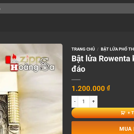
TRANG CHỦ
/
BẬT LỬA PHỔ T
Bật lửa Rowenta 
đáo
1.200.000
₫
Bật lửa Rowenta khắc hình nghệ 
+ 
MUA 