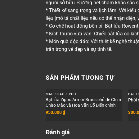
người sở hữu. Đường nét chạm khắc sắc sảo
* Thiết kế sang trọng và lịch lãm: Với kiểu
liệu [mô tả chất liệu nếu có thể nhận diện,
* Cơ chế hoạt động bền bỉ: Bật lửa Rowenta
* Kích thước vừa vặn: Chiếc bật lửa có kí
* Món quà độc đáo: Với thiết kế nghệ thu
trân trọng vẻ đẹp và sự tinh tế.
SẢN PHẨM TƯƠNG TỰ
+
+
MẪU KHẮC ZIPPO
BẬT 
Bật lửa Zippo Armor Brass chủ đề Chim
Phôi 
Chào Mào và Hoa Văn Cổ Điển chính
hãng
950.000
₫
300.
Đánh giá