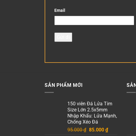
Email
SẢN PHẨM MỚI
SẢ
150 viên Đá Lửa Tím
Size Lớn 2.5x5mm
Nhập Khẩu: Lửa Mạnh,
Chống Xéo Đá
Giá
Giá
95.000
₫
85.000
₫
gốc
hiện