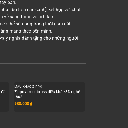
tay bạn.
nhật, bo tròn các cạnh], kết hợp với chất
ên vẻ sang trọng và lịch lãm.
 có thể sử dụng trong thời gian dài.
ễ dàng mang theo bên mình.
 và ý nghĩa dành tặng cho những người
+
+
MẪU KHẮC ZIPPO
MẪU KHẮC ZIPPO
( đã
Zippo armor brass điêu khắc 3D nghệ
Bật lửa Zippo Armor 
thuật
chính hãng
980.000
₫
800.000
₫