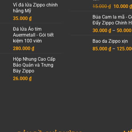
giá:
35.000 ₫
Vỉ đá lửa Zippo chính
Giá
từ
15.000
₫
10.000
₫
hãng Mỹ
gốc
95.000 ₫
Búa Cam la mã - C
35.000
₫
là:
đến
Đẩy Zippo Chính 
15.000 ₫
7.500.000 ₫
Đá lửa Áo tím
30.000
₫
–
50.00
Auermetall - Gói tiết
kiệm 100 viên
Bao da Zippo xịn
280.000
₫
85.000
₫
–
125.0
Hộp Nhung Cao Cấp
Bảo Quản và Trưng
Bày Zippo
26.000
₫