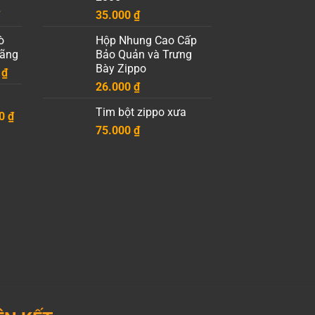
.
là:
Giá
35.000
₫
19.000 ₫.
hiện
ò
Hộp Nhung Cao Cấp
tại
Hãng
Bảo Quản và Trưng
.
là:
Bày Zippo
Khoảng
0
₫
10.000 ₫.
giá:
26.000
₫
từ
Tim bột zippo xưa
Khoảng
00
30.000 ₫
₫
giá:
75.000
₫
đến
từ
50.000 ₫
85.000 ₫
đến
125.000 ₫