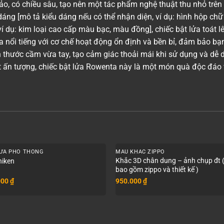
, có chiều sâu, tạo nên một tác phẩm nghệ thuật thu nhỏ trên 
 dáng [mô tả kiểu dáng nếu có thể nhận diện, ví dụ: hình hộp chữ 
 ví dụ: kim loại cao cấp màu bạc, màu đồng], chiếc bật lửa toát l
 nổi tiếng với cơ chế hoạt động ổn định và bền bỉ, đảm bảo bạn
ch thước cầm vừa tay, tạo cảm giác thoải mái khi sử dụng và d
ật ấn tượng, chiếc bật lửa Rowenta này là một món quà độc đáo
+
LỬA PHỔ THÔNG
MẪU KHẮC ZIPPO
Khắc 3D chân dung – ảnh chụp đt 
niken
bao gồm zippo và thiết kế )
000
₫
950.000
₫