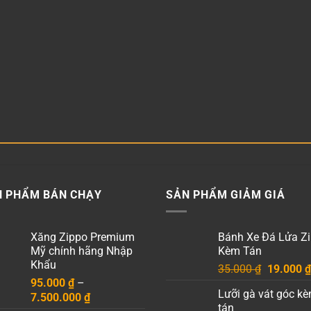
N PHẨM BÁN CHẠY
SẢN PHẨM GIẢM GIÁ
Xăng Zippo Premium
Bánh Xe Đá Lửa Z
Mỹ chính hãng Nhập
Kèm Tán
Khẩu
Giá
35.000
₫
19.000
₫
95.000
₫
–
gốc
Lưỡi gà vát góc k
Khoảng
7.500.000
₫
là:
tán