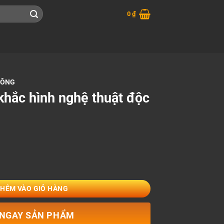
0
₫
HÔNG
khắc hình nghệ thuật độc
thuật độc đáo số lượng
THÊM VÀO GIỎ HÀNG
NGAY SẢN PHẨM