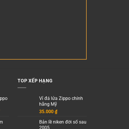
TOP XẾP HẠNG
ippo
Vỉ đá lửa Zippo chính
hãng Mỹ
Giá
35.000
₫
hiện
èm
Bản lề niken đời số sau
tại
2005