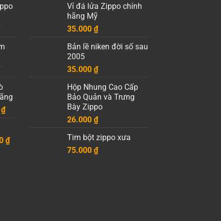
ippo
Vỉ đá lửa Zippo chính
hãng Mỹ
Giá
35.000
₫
hiện
èm
Bản lề niken đời số sau
tại
2005
.
là:
Giá
35.000
₫
19.000 ₫.
hiện
ò
Hộp Nhung Cao Cấp
tại
Hãng
Bảo Quản và Trưng
.
là:
Bày Zippo
Khoảng
0
₫
10.000 ₫.
giá:
26.000
₫
từ
Tim bột zippo xưa
Khoảng
00
30.000 ₫
₫
giá:
75.000
₫
đến
từ
50.000 ₫
85.000 ₫
đến
125.000 ₫