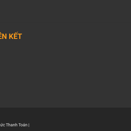
ÊN KẾT
utube
Lazada
shopee
ktok
Facebook
zalo
ức Thanh Toán
|