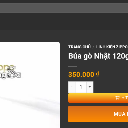
TRANG CHỦ
/
LINH KIỆN ZIPPO
Búa gò Nhật 120
350.000
₫
Búa gò Nhật 120g số lượng
+ 
MUA 