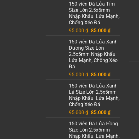
150 viên Đá Lửa Tím
Size Lớn 2.5x5mm
Nhập Khẩu: Lửa Mạnh,
Chống Xéo Đá
Giá
Giá
95.000
₫
85.000
₫
gốc
hiện
150 viên Đá Lửa Xanh
là:
tại
Dương Size Lớn
95.000 ₫.
là:
2.5x5mm Nhập Khẩu:
85.000 ₫.
Lửa Mạnh, Chống Xéo
Đá
Giá
Giá
95.000
₫
85.000
₫
gốc
hiện
150 viên Đá Lửa Xanh
là:
tại
Lá Size Lớn 2.5x5mm
95.000 ₫.
là:
Nhập Khẩu: Lửa Mạnh,
85.000 ₫.
Chống Xéo Đá
Giá
Giá
95.000
₫
85.000
₫
gốc
hiện
150 viên Đá Lửa Hồng
là:
tại
Size Lớn 2.5x5mm
95.000 ₫.
là:
Nhập Khẩu: Lửa Mạnh,
85.000 ₫.