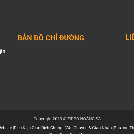
LI
BẢN ĐỒ CHỈ ĐƯỜNG
uận
Yo
tic
Copyright 2019 © ZIPPO HOÀNG SA
ebsite
|
Điều Kiện Giao Dịch Chung
|
Vận Chuyển & Giao Nhận
|
Phương Th