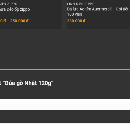
KIỆN ZIPPO
LINH KIỆN ZIPPO
Đá lửa Áo tím Auermetall – Gói tiết
ựa Dẻo ốp zippo
100 viên
Khoảng
00
₫
–
250.000
₫
280.000
₫
giá:
từ
80.000 ₫
đến
250.000 ₫
ét “Búa gò Nhật 120g”