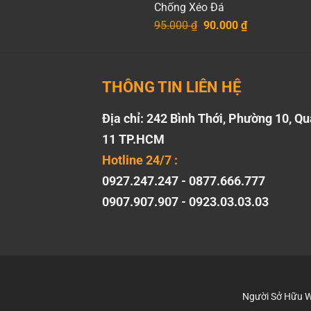
Chống Xéo Đá
Giá
Giá
95.000
₫
90.000
₫
gốc
hiện
là:
tại
95.000 ₫.
là:
90.000 ₫.
THÔNG TIN LIÊN HỆ
Địa chỉ: 242 Bình Thới, Phường 10, Q
11 TP.HCM
Hotline 24/7 :
0927.247.247 - 0877.666.777
0907.907.907 - 0923.03.03.03
Người Sở Hữu W