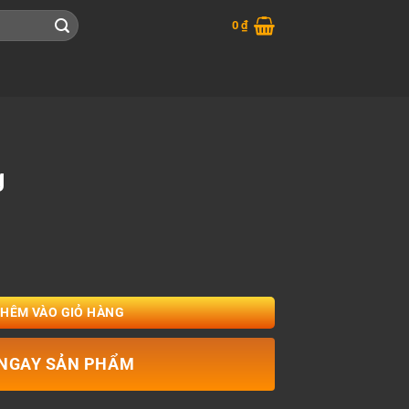
0
₫
g
THÊM VÀO GIỎ HÀNG
NGAY SẢN PHẨM