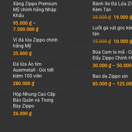
Xăng Zippo Premium
Bánh Xe Đá Lửa Z
Mỹ chính hãng Nhập
Kèm Tán
Khẩu
Giá
35.000
₫
19.000
₫
95.000
₫
–
gốc
Lưỡi gà vát góc k
Khoảng
7.500.000
₫
là:
tán
giá:
35.000 ₫
Vỉ đá lửa Zippo chính
Giá
từ
15.000
₫
10.000
₫
hãng Mỹ
gốc
95.000 ₫
Búa Cam la mã - C
35.000
₫
là:
đến
Đẩy Zippo Chính 
15.000 ₫
7.500.000 ₫
Đá lửa Áo tím
30.000
₫
–
50.00
Auermetall - Gói tiết
kiệm 100 viên
Bao da Zippo xịn
280.000
₫
85.000
₫
–
125.0
Hộp Nhung Cao Cấp
Bảo Quản và Trưng
Bày Zippo
26.000
₫