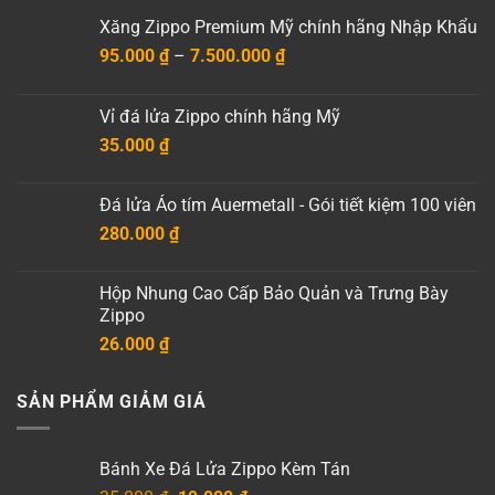
Xăng Zippo Premium Mỹ chính hãng Nhập Khẩu
Khoảng
95.000
₫
–
7.500.000
₫
giá:
từ
Vỉ đá lửa Zippo chính hãng Mỹ
95.000 ₫
35.000
₫
đến
7.500.000 ₫
Đá lửa Áo tím Auermetall - Gói tiết kiệm 100 viên
280.000
₫
Hộp Nhung Cao Cấp Bảo Quản và Trưng Bày
Zippo
26.000
₫
SẢN PHẨM GIẢM GIÁ
Bánh Xe Đá Lửa Zippo Kèm Tán