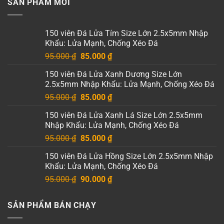
SẢN PHẨM MỚI
150 viên Đá Lửa Tím Size Lớn 2.5x5mm Nhập
Khẩu: Lửa Mạnh, Chống Xéo Đá
Giá
Giá
95.000
₫
85.000
₫
gốc
hiện
150 viên Đá Lửa Xanh Dương Size Lớn
là:
tại
2.5x5mm Nhập Khẩu: Lửa Mạnh, Chống Xéo Đá
95.000 ₫.
là:
Giá
Giá
95.000
₫
85.000
₫
85.000 ₫.
gốc
hiện
150 viên Đá Lửa Xanh Lá Size Lớn 2.5x5mm
là:
tại
Nhập Khẩu: Lửa Mạnh, Chống Xéo Đá
95.000 ₫.
là:
Giá
Giá
95.000
₫
85.000
₫
85.000 ₫.
gốc
hiện
150 viên Đá Lửa Hồng Size Lớn 2.5x5mm Nhập
là:
tại
Khẩu: Lửa Mạnh, Chống Xéo Đá
95.000 ₫.
là:
Giá
Giá
95.000
₫
90.000
₫
85.000 ₫.
gốc
hiện
là:
tại
SẢN PHẨM BÁN CHẠY
95.000 ₫.
là:
90.000 ₫.