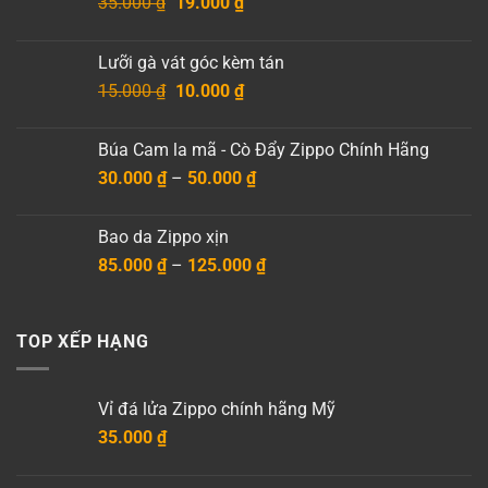
Giá
Giá
35.000
₫
19.000
₫
gốc
hiện
là:
tại
Lưỡi gà vát góc kèm tán
35.000 ₫.
là:
Giá
Giá
15.000
₫
10.000
₫
19.000 ₫.
gốc
hiện
là:
tại
Búa Cam la mã - Cò Đẩy Zippo Chính Hãng
15.000 ₫.
là:
Khoảng
30.000
₫
–
50.000
₫
10.000 ₫.
giá:
từ
Bao da Zippo xịn
30.000 ₫
Khoảng
85.000
₫
–
125.000
₫
đến
giá:
50.000 ₫
từ
85.000 ₫
TOP XẾP HẠNG
đến
125.000 ₫
Vỉ đá lửa Zippo chính hãng Mỹ
35.000
₫