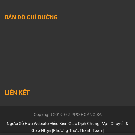
BẢN ĐỒ CHỈ ĐƯỜNG
LIÊN KẾT
Youtube
Lazada
shopee
ticktok
Facebook
zalo
Copyright 2019 © ZIPPO HOÀNG SA
Người Sở Hữu Website
|
Điều Kiện Giao Dịch Chung
|
Vận Chuyển &
Giao Nhận
|
Phương Thức Thanh Toán
|