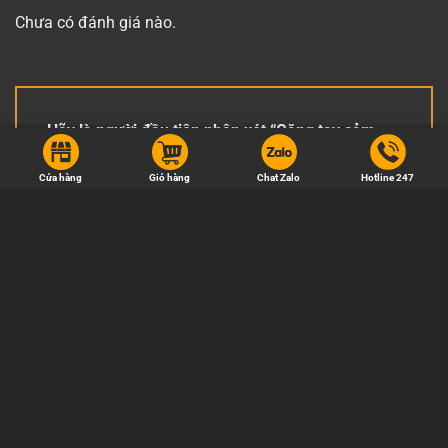
Chưa có đánh giá nào.
Hãy là người đầu tiên nhận xét “Găng tay cảm
ứng iwarm Glove Fit 3C”
Cửa hàng
Giỏ hàng
Chat Zalo
Hotline 247
Đánh giá của bạn
Đánh giá của bạn
*
Tên