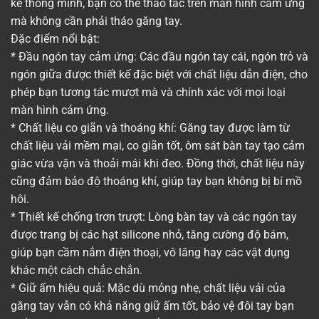
kế thông minh, bạn có thể thao tác trên màn hình cảm ứng
mà không cần phải tháo găng tay.
Đặc điểm nổi bật:
* Đầu ngón tay cảm ứng: Các đầu ngón tay cái, ngón trỏ và
ngón giữa được thiết kế đặc biệt với chất liệu dẫn điện, cho
phép bạn tương tác mượt mà và chính xác với mọi loại
màn hình cảm ứng.
* Chất liệu co giãn và thoáng khí: Găng tay được làm từ
chất liệu vải mềm mại, co giãn tốt, ôm sát bàn tay tạo cảm
giác vừa vặn và thoải mái khi đeo. Đồng thời, chất liệu này
cũng đảm bảo độ thoáng khí, giúp tay bạn không bị bí mồ
hôi.
* Thiết kế chống trơn trượt: Lòng bàn tay và các ngón tay
được trang bị các hạt silicone nhỏ, tăng cường độ bám,
giúp bạn cầm nắm điện thoại, vô lăng hay các vật dụng
khác một cách chắc chắn.
* Giữ ấm hiệu quả: Mặc dù mỏng nhẹ, chất liệu vải của
găng tay vẫn có khả năng giữ ấm tốt, bảo vệ đôi tay bạn