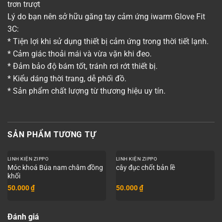
trơn trượt
Lý do bạn nên sở hữu găng tay cảm ứng iwarm Glove Fit
3C:
* Tiện lợi khi sử dụng thiết bị cảm ứng trong thời tiết lạnh.
* Cảm giác thoải mái và vừa vặn khi đeo.
* Đảm bảo độ bám tốt, tránh rơi rớt thiết bị.
* Kiểu dáng thời trang, dễ phối đồ.
* Sản phẩm chất lượng từ thương hiệu uy tín.
SẢN PHẨM TƯƠNG TỰ
LINH KIỆN ZIPPO
LINH KIỆN ZIPPO
Móc khoá Búa nam châm đồng
cây đục chốt bản lề
khối
50.000
₫
50.000
₫
Đánh giá