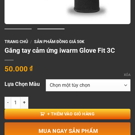
TRANG CHỦ
/
SẢN PHẨM ĐỒNG GIÁ 50K
Găng tay cảm ứng iwarm Glove Fit 3C
50.000
₫
XÓA
Lựa Chọn Màu
Găng tay cảm ứng iwarm Glove Fit 3C số lượng
+ THÊM VÀO GIỎ HÀNG
MUA NGAY SẢN PHẨM