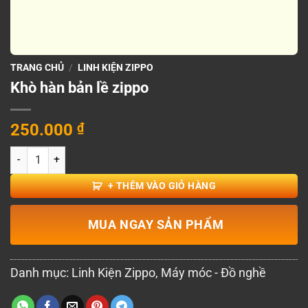
TRANG CHỦ
/
LINH KIỆN ZIPPO
Khò hàn bản lề zippo
250.000
₫
Khò hàn bản lề zippo số lượng
+ THÊM VÀO GIỎ HÀNG
MUA NGAY SẢN PHẨM
Danh mục:
Linh Kiện Zippo
,
Máy móc - Đồ nghề