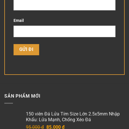
Email
SẢN PHẨM MỚI
150 viên Đá Lửa Tím Size Lớn 2.5x5mm Nhập
Khẩu: Lửa Mạnh, Chống Xéo Đá
Giá
Giá
95.000
₫
85.000
₫