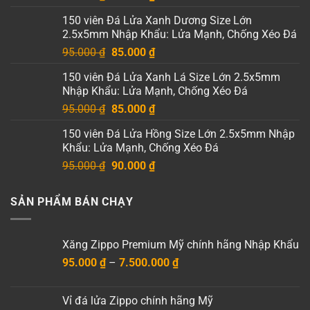
gốc
hiện
150 viên Đá Lửa Xanh Dương Size Lớn
là:
tại
2.5x5mm Nhập Khẩu: Lửa Mạnh, Chống Xéo Đá
95.000 ₫.
là:
Giá
Giá
95.000
₫
85.000
₫
85.000 ₫.
gốc
hiện
150 viên Đá Lửa Xanh Lá Size Lớn 2.5x5mm
là:
tại
Nhập Khẩu: Lửa Mạnh, Chống Xéo Đá
95.000 ₫.
là:
Giá
Giá
95.000
₫
85.000
₫
85.000 ₫.
gốc
hiện
150 viên Đá Lửa Hồng Size Lớn 2.5x5mm Nhập
là:
tại
Khẩu: Lửa Mạnh, Chống Xéo Đá
95.000 ₫.
là:
Giá
Giá
95.000
₫
90.000
₫
85.000 ₫.
gốc
hiện
là:
tại
SẢN PHẨM BÁN CHẠY
95.000 ₫.
là:
90.000 ₫.
Xăng Zippo Premium Mỹ chính hãng Nhập Khẩu
Khoảng
95.000
₫
–
7.500.000
₫
giá:
từ
Vỉ đá lửa Zippo chính hãng Mỹ
95.000 ₫