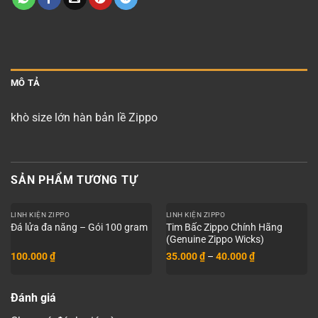
MÔ TẢ
khò size lớn hàn bản lề Zippo
SẢN PHẨM TƯƠNG TỰ
LINH KIỆN ZIPPO
LINH KIỆN ZIPPO
Tim Bấc Zippo Chính Hãng
Đá lửa đa năng – Gói 100 gram
(Genuine Zippo Wicks)
Khoảng
100.000
₫
35.000
₫
–
40.000
₫
giá:
từ
35.000 ₫
đến
Đánh giá
40.000 ₫