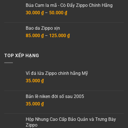
là:
tại
Búa Cam la mã - Cò Đẩy Zippo Chính Hãng
15.000 ₫.
là:
Khoảng
30.000
₫
–
50.000
₫
10.000 ₫.
giá:
từ
Bao da Zippo xịn
30.000 ₫
Khoảng
85.000
₫
–
125.000
₫
đến
giá:
50.000 ₫
từ
85.000 ₫
TOP XẾP HẠNG
đến
125.000 ₫
Vỉ đá lửa Zippo chính hãng Mỹ
35.000
₫
Bản lề niken đời số sau 2005
35.000
₫
Hộp Nhung Cao Cấp Bảo Quản và Trưng Bày
Zippo