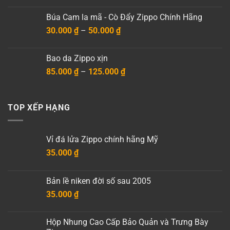
là:
tại
Búa Cam la mã - Cò Đẩy Zippo Chính Hãng
15.000 ₫.
là:
Khoảng
30.000
₫
–
50.000
₫
10.000 ₫.
giá:
từ
Bao da Zippo xịn
30.000 ₫
Khoảng
85.000
₫
–
125.000
₫
đến
giá:
50.000 ₫
từ
85.000 ₫
TOP XẾP HẠNG
đến
125.000 ₫
Vỉ đá lửa Zippo chính hãng Mỹ
35.000
₫
Bản lề niken đời số sau 2005
35.000
₫
Hộp Nhung Cao Cấp Bảo Quản và Trưng Bày