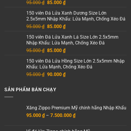
Giá
Giá
95.000
₫
85.000
₫
gốc
hiện
150 viên Đá Lửa Xanh Dương Size Lớn
là:
tại
2.5x5mm Nhập Khẩu: Lửa Mạnh, Chống Xéo Đá
95.000 ₫.
là:
Giá
Giá
95.000
₫
85.000
₫
85.000 ₫.
gốc
hiện
150 viên Đá Lửa Xanh Lá Size Lớn 2.5x5mm
là:
tại
Nhập Khẩu: Lửa Mạnh, Chống Xéo Đá
95.000 ₫.
là:
Giá
Giá
95.000
₫
85.000
₫
85.000 ₫.
gốc
hiện
150 viên Đá Lửa Hồng Size Lớn 2.5x5mm Nhập
là:
tại
Khẩu: Lửa Mạnh, Chống Xéo Đá
95.000 ₫.
là:
Giá
Giá
95.000
₫
90.000
₫
85.000 ₫.
gốc
hiện
là:
tại
SẢN PHẨM BÁN CHẠY
95.000 ₫.
là:
90.000 ₫.
Xăng Zippo Premium Mỹ chính hãng Nhập Khẩu
Khoảng
95.000
₫
–
7.500.000
₫
giá:
từ