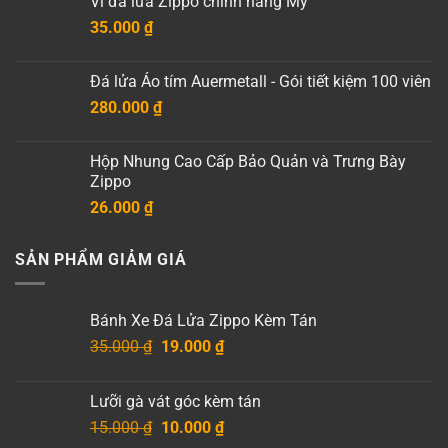
Vỉ đá lửa Zippo chính hãng Mỹ
95.000 ₫
35.000
₫
đến
7.500.000 ₫
Đá lửa Áo tím Auermetall - Gói tiết kiệm 100 viên
280.000
₫
Hộp Nhung Cao Cấp Bảo Quản và Trưng Bày
Zippo
26.000
₫
SẢN PHẨM GIẢM GIÁ
Bánh Xe Đá Lửa Zippo Kèm Tán
Giá
Giá
35.000
₫
19.000
₫
gốc
hiện
là:
tại
Lưỡi gà vát góc kèm tán
35.000 ₫.
là:
Giá
Giá
15.000
₫
10.000
₫
19.000 ₫.
gốc
hiện