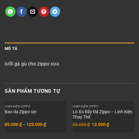
MÔ TẢ
lưỡi gà gù cho zippo xưa
SẢN PHẨM TƯƠNG TỰ
LINH KIỆN ZIPPO
LINH KIỆN ZIPPO
Lò Xo Đẩy Đá Zippo – Linh Kiện
Bao da Zippo xịn
Thay Thế
Khoảng
Giá
Giá
85.000
₫
–
125.000
₫
20.000
₫
12.000
₫
giá:
gốc
hiện
từ
là:
tại
85.000 ₫
20.000 ₫.
là: