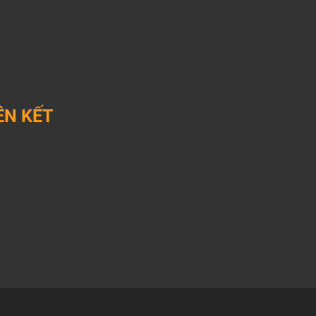
ÊN KẾT
utube
Lazada
shopee
ktok
Facebook
zalo