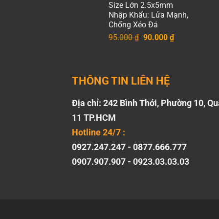
Size Lớn 2.5x5mm
95.000 ₫.
là:
Nhập Khẩu: Lửa Mạnh,
85.000 ₫.
Chống Xéo Đá
Giá
Giá
95.000
₫
90.000
₫
gốc
hiện
là:
tại
95.000 ₫.
là:
90.000 ₫.
THÔNG TIN LIÊN HỆ
Địa chỉ: 242 Bình Thới, Phường 10, Q
11 TP.HCM
Hotline 24/7 :
0927.247.247 - 0877.666.777
0907.907.907 - 0923.03.03.03