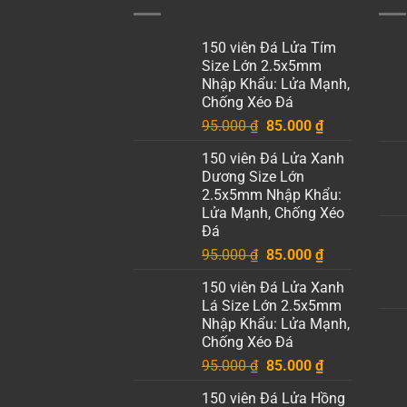
150 viên Đá Lửa Tím
Size Lớn 2.5x5mm
Nhập Khẩu: Lửa Mạnh,
Chống Xéo Đá
Giá
Giá
95.000
₫
85.000
₫
gốc
hiện
150 viên Đá Lửa Xanh
là:
tại
Dương Size Lớn
95.000 ₫.
là:
2.5x5mm Nhập Khẩu:
85.000 ₫.
Lửa Mạnh, Chống Xéo
Đá
Giá
Giá
95.000
₫
85.000
₫
gốc
hiện
150 viên Đá Lửa Xanh
là:
tại
Lá Size Lớn 2.5x5mm
95.000 ₫.
là:
Nhập Khẩu: Lửa Mạnh,
85.000 ₫.
Chống Xéo Đá
Giá
Giá
95.000
₫
85.000
₫
gốc
hiện
150 viên Đá Lửa Hồng
là:
tại