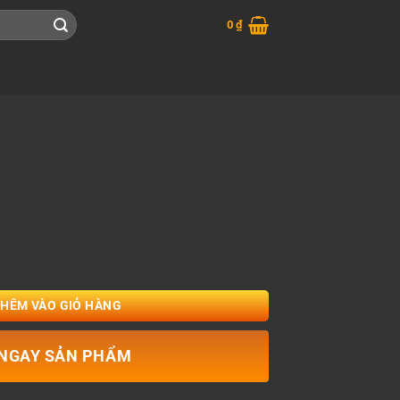
0
₫
THÊM VÀO GIỎ HÀNG
NGAY SẢN PHẨM