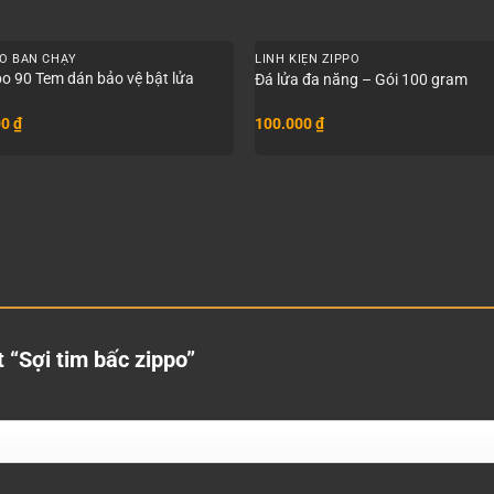
+
O BÁN CHẠY
LINH KIỆN ZIPPO
 90 Tem dán bảo vệ bật lửa
Đá lửa đa năng – Gói 100 gram
o
00
₫
100.000
₫
t “Sợi tim bấc zippo”