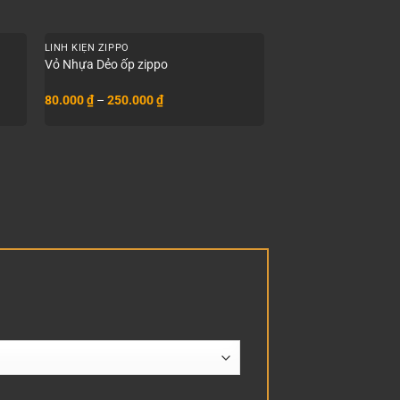
+
+
LINH KIỆN ZIPPO
COMBO BÁN CHẠY
Xăng Zippo Premium
Vỏ Nhựa Dẻo ốp zippo
Nhập Khẩu
Khoảng
80.000
₫
–
250.000
₫
95.000
₫
–
7.500.00
giá:
từ
80.000 ₫
đến
250.000 ₫