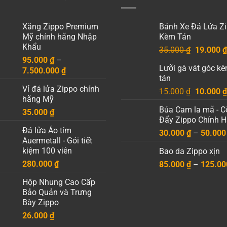
Xăng Zippo Premium
Bánh Xe Đá Lửa Z
Mỹ chính hãng Nhập
Kèm Tán
Khẩu
Giá
35.000
₫
19.000
₫
95.000
₫
–
gốc
Lưỡi gà vát góc k
Khoảng
7.500.000
₫
là:
tán
giá:
35.000 ₫
Vỉ đá lửa Zippo chính
Giá
từ
15.000
₫
10.000
₫
hãng Mỹ
gốc
95.000 ₫
Búa Cam la mã - C
35.000
₫
là:
đến
Đẩy Zippo Chính 
15.000 ₫
7.500.000 ₫
Đá lửa Áo tím
30.000
₫
–
50.00
Auermetall - Gói tiết
kiệm 100 viên
Bao da Zippo xịn
280.000
₫
85.000
₫
–
125.0
Hộp Nhung Cao Cấp
Bảo Quản và Trưng
Bày Zippo
26.000
₫