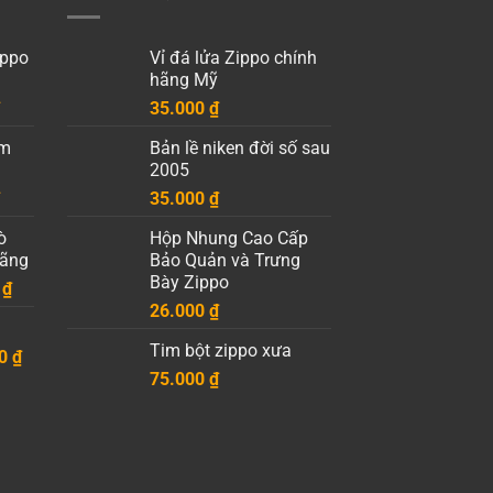
ippo
Vỉ đá lửa Zippo chính
hãng Mỹ
Giá
35.000
₫
hiện
èm
Bản lề niken đời số sau
tại
2005
.
là:
Giá
35.000
₫
19.000 ₫.
hiện
ò
Hộp Nhung Cao Cấp
tại
Hãng
Bảo Quản và Trưng
.
là:
Bày Zippo
Khoảng
0
₫
10.000 ₫.
giá:
26.000
₫
từ
Tim bột zippo xưa
Khoảng
00
30.000 ₫
₫
giá:
75.000
₫
đến
từ
50.000 ₫
85.000 ₫
đến
125.000 ₫