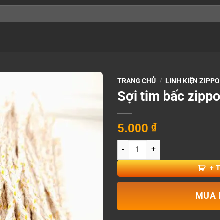
TRANG CHỦ
/
LINH KIỆN ZIPPO
Sợi tim bấc zippo
5.000
₫
Sợi tim bấc zippo số lượng
+ 
MUA 