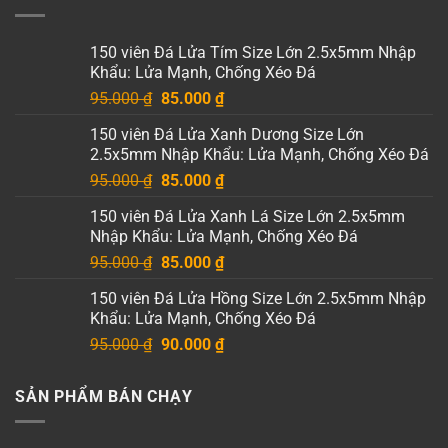
150 viên Đá Lửa Tím Size Lớn 2.5x5mm Nhập
Khẩu: Lửa Mạnh, Chống Xéo Đá
Giá
Giá
95.000
₫
85.000
₫
gốc
hiện
150 viên Đá Lửa Xanh Dương Size Lớn
là:
tại
2.5x5mm Nhập Khẩu: Lửa Mạnh, Chống Xéo Đá
95.000 ₫.
là:
Giá
Giá
95.000
₫
85.000
₫
85.000 ₫.
gốc
hiện
150 viên Đá Lửa Xanh Lá Size Lớn 2.5x5mm
là:
tại
Nhập Khẩu: Lửa Mạnh, Chống Xéo Đá
95.000 ₫.
là:
Giá
Giá
95.000
₫
85.000
₫
85.000 ₫.
gốc
hiện
150 viên Đá Lửa Hồng Size Lớn 2.5x5mm Nhập
là:
tại
Khẩu: Lửa Mạnh, Chống Xéo Đá
95.000 ₫.
là:
Giá
Giá
95.000
₫
90.000
₫
85.000 ₫.
gốc
hiện
là:
tại
SẢN PHẨM BÁN CHẠY
95.000 ₫.
là:
90.000 ₫.