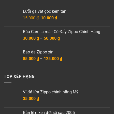
gốc
hiện
là:
tại
Lưỡi gà vát góc kèm tán
35.000 ₫.
là:
Giá
Giá
15.000
₫
10.000
₫
19.000 ₫.
gốc
hiện
là:
tại
Búa Cam la mã - Cò Đẩy Zippo Chính Hãng
15.000 ₫.
là:
Khoảng
30.000
₫
–
50.000
₫
10.000 ₫.
giá:
từ
Bao da Zippo xịn
30.000 ₫
Khoảng
85.000
₫
–
125.000
₫
đến
giá:
50.000 ₫
từ
85.000 ₫
TOP XẾP HẠNG
đến
125.000 ₫
Vỉ đá lửa Zippo chính hãng Mỹ
35.000
₫
Bản lề niken đời số sau 2005