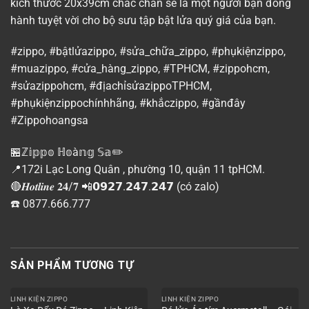
kích thước 20x39cm chắc chắn sẽ là một người bạn đồng
hành tuyệt vời cho bộ sưu tập bật lửa quý giá của bạn.
#zippo, #bậtlửazippo, #sửa_chữa_zippo, #phụkiệnzippo,
#muazippo, #cửa_hàng_zippo, #TPHCM, #zippohcm,
#sửazippohcm, #địachỉsửazippoTPHCM,
#phụkiệnzippochínhhãng, #khắczippo, #gầnđây
#Zippohoangsa
🏪ℤ𝕚𝕡𝕡𝕠 ℍ𝕠à𝕟𝕘 𝕊𝕒✏️
📍172i Lạc Long Quân , phường 10, quận 11 tpHCM.
🔴𝑯𝒐𝒕𝒍𝒊𝒏𝒆 𝟐𝟒/𝟕 📲𝟬𝟵𝟮𝟳.𝟮𝟰𝟳.𝟮𝟰𝟳 (có zalo)
☎️ 0877.666.777
SẢN PHẨM TƯƠNG TỰ
LINH KIỆN ZIPPO
LINH KIỆN ZIPPO