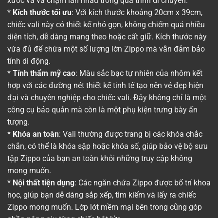
xước và va chạm lẫn nhau trong quá trình di chuyển.
*
Kích thước tối ưu
: Với kích thước khoảng 20cm x 39cm,
chiếc vali này có thiết kế nhỏ gọn, không chiếm quá nhiều
diện tích, dễ dàng mang theo hoặc cất giữ. Kích thước này
vừa đủ để chứa một số lượng lớn Zippo mà vẫn đảm bảo
tính di động.
*
Tính thẩm mỹ cao
: Màu sắc bạc tự nhiên của nhôm kết
hợp với các đường nét thiết kế tinh tế tạo nên vẻ đẹp hiện
đại và chuyên nghiệp cho chiếc vali. Đây không chỉ là một
công cụ bảo quản mà còn là một phụ kiện trưng bày ấn
tượng.
*
Khóa an toàn
: Vali thường được trang bị các khóa chắc
chắn, có thể là khóa sập hoặc khóa số, giúp bảo vệ bộ sưu
tập Zippo của bạn an toàn khỏi những truy cập không
mong muốn.
*
Nội thất tiện dụng
: Các ngăn chứa Zippo được bố trí khoa
học, giúp bạn dễ dàng sắp xếp, tìm kiếm và lấy ra chiếc
Zippo mong muốn. Lớp lót mềm mại bên trong cũng góp