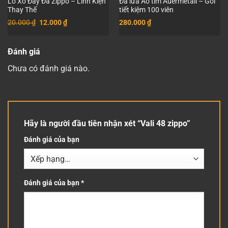
Lò Xo Đẩy Đá Zippo – Linh Kiện
Đá lửa Áo tím Auermetall – Gói
Thay Thế
tiết kiệm 100 viên
Giá
Giá
20.000
₫
12.000
₫
280.000
₫
gốc
hiện
là:
tại
20.000 ₫.
là:
12.000 ₫.
Đánh giá
Chưa có đánh giá nào.
Hãy là người đầu tiên nhận xét “Vali 48 zippo”
Đánh giá của bạn
Đánh giá của bạn
*