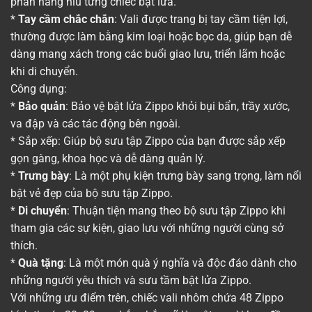
phần nâng niu từng chiếc bật lửa.
*
Tay cầm chắc chắn
: Vali được trang bị tay cầm tiện lợi,
thường được làm bằng kim loại hoặc bọc da, giúp bạn dễ
dàng mang xách trong các buổi giao lưu, triển lãm hoặc
khi di chuyển.
Công dụng:
*
Bảo quản
: Bảo vệ bật lửa Zippo khỏi bụi bẩn, trầy xước,
va đập và các tác động bên ngoài.
* Sắp xếp: Giúp bộ sưu tập Zippo của bạn được sắp xếp
gọn gàng, khoa học và dễ dàng quản lý.
*
Trưng bày
: Là một phụ kiện trưng bày sang trọng, làm nổi
bật vẻ đẹp của bộ sưu tập Zippo.
*
Di chuyển
: Thuận tiện mang theo bộ sưu tập Zippo khi
tham gia các sự kiện, giao lưu với những người cùng sở
thích.
*
Quà tặng
: Là một món quà ý nghĩa và độc đáo dành cho
những người yêu thích và sưu tầm bật lửa Zippo.
Với những ưu điểm trên, chiếc vali nhôm chứa 48 Zippo