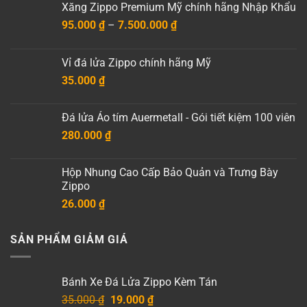
Xăng Zippo Premium Mỹ chính hãng Nhập Khẩu
Khoảng
95.000
₫
–
7.500.000
₫
giá:
từ
Vỉ đá lửa Zippo chính hãng Mỹ
95.000 ₫
35.000
₫
đến
7.500.000 ₫
Đá lửa Áo tím Auermetall - Gói tiết kiệm 100 viên
280.000
₫
Hộp Nhung Cao Cấp Bảo Quản và Trưng Bày
Zippo
26.000
₫
SẢN PHẨM GIẢM GIÁ
Bánh Xe Đá Lửa Zippo Kèm Tán
Giá
Giá
35.000
₫
19.000
₫