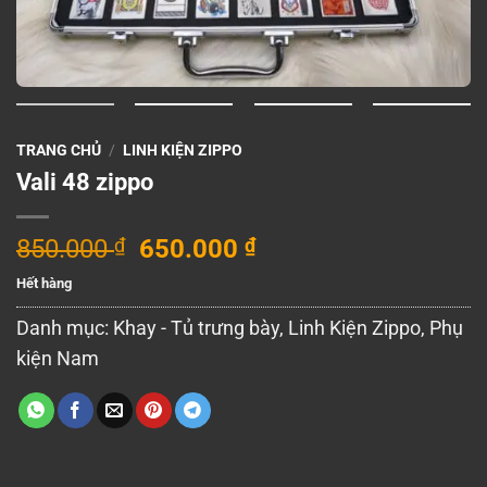
TRANG CHỦ
/
LINH KIỆN ZIPPO
Vali 48 zippo
Giá
Giá
850.000
₫
650.000
₫
gốc
hiện
Hết hàng
là:
tại
850.000 ₫.
là:
Danh mục:
Khay - Tủ trưng bày
,
Linh Kiện Zippo
,
Phụ
650.000 ₫.
kiện Nam